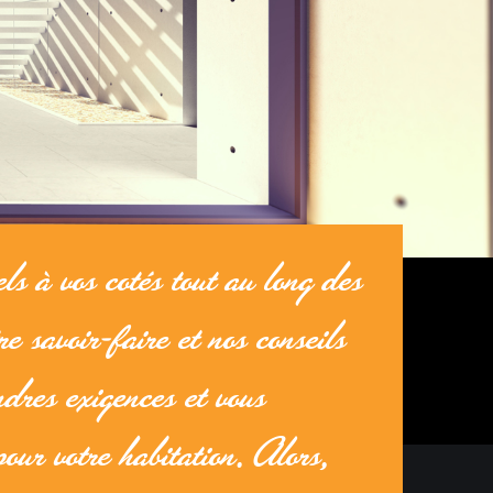
ls à vos cotés tout au long des
e savoir-faire et nos conseils
dres exigences et vous
pour votre habitation. Alors,