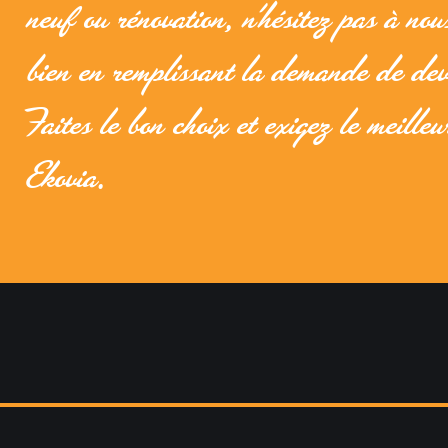
neuf ou rénovation, n’hésitez pas à nou
bien en remplissant la demande de devi
Faites le bon choix et exigez le meilleu
Ekovia.